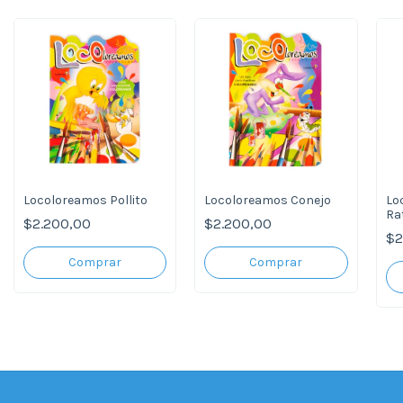
Locoloreamos Pollito
Locoloreamos Conejo
Lo
Ra
$2.200,00
$2.200,00
$2