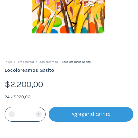
Inicio
/
Para colorear
/
Locoloreamos
/
Locoloreamos Gatito
Locoloreamos Gatito
$2.200,00
24
x
$220,00