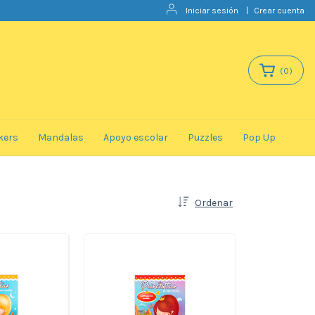
Iniciar sesión
|
Crear cuenta
(
0
)
kers
Mandalas
Apoyo escolar
Puzzles
Pop Up
Ordenar