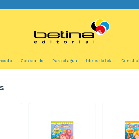
miento
Con sonido
Para el agua
Libros de tela
Con stic
s