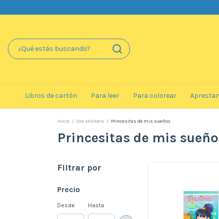
Libros de cartón
Para leer
Para colorear
Apresta
Inicio
/
Con stickers
/
Princesitas de mis sueños
Princesitas de mis sueño
Filtrar por
Precio
Desde
Hasta