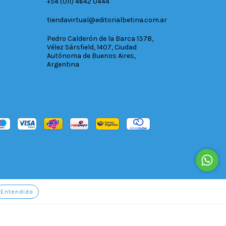
+54 (011) 4642 0444
tiendavirtual@editorialbetina.com.ar
Pedro Calderón de la Barca 1378,
Vélez Sársfield, 1407, Ciudad
Autónoma de Buenos Aires,
Argentina
Entendido
cá.
/
Botón de arrepentimiento