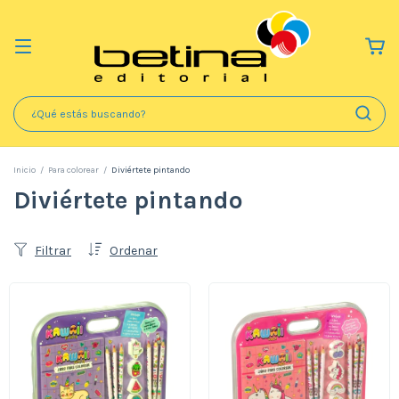
Inicio
/
Para colorear
/
Diviértete pintando
Diviértete pintando
Filtrar
Ordenar