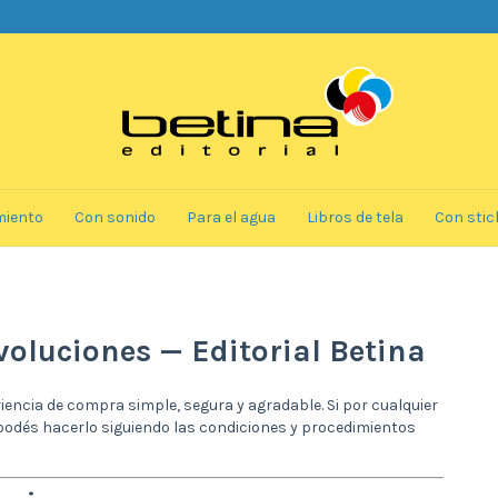
miento
Con sonido
Para el agua
Libros de tela
Con stic
voluciones — Editorial Betina
ncia de compra simple, segura y agradable. Si por cualquier
 podés hacerlo siguiendo las condiciones y procedimientos