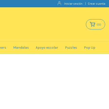
Iniciar sesión
|
Crear cuenta
(
0
)
kers
Mandalas
Apoyo escolar
Puzzles
Pop Up