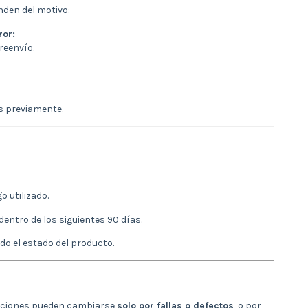
nden del motivo:
ror:
 reenvío.
s previamente.
 utilizado.
dentro de los siguientes 90 días.
ado el estado del producto.
daciones pueden cambiarse
solo por fallas o defectos
, o por