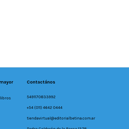
 mayor
Contactános
5491170833992
libros
+54 (011) 4642 0444
tiendavirtual@editorialbetina.com.ar
Pedro Calderón de la Barca 1378,