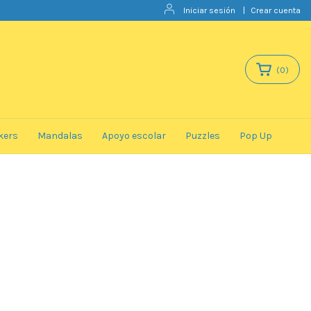
Iniciar sesión
|
Crear cuenta
(
0
)
kers
Mandalas
Apoyo escolar
Puzzles
Pop Up