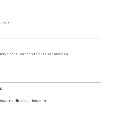
ic acá:
dido o consultar condiciones, escribinos a:
os
omparten libros que inspiran.