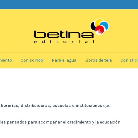
miento
Con sonido
Para el agua
Libros de tela
Con stic
a
librerías, distribuidoras, escuelas e instituciones
que
iles pensados para acompañar el crecimiento y la educación